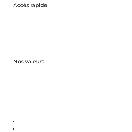
Accès rapide
Accueil
À propos
Contact
Devenir Greeners
Nos valeurs
Green
Confidentitalité
Mention légales
Suivre
Suivre