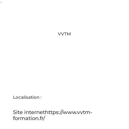
`
VVTM
Localisation :
Pantin (93)
Site internet
https://www.vvtm-
formation.fr/